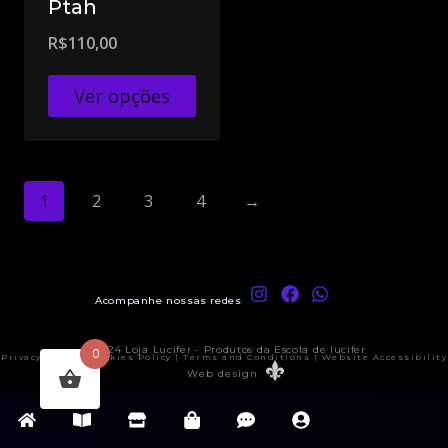
Ptah
R$
110,00
Ver opções
1
2
3
4
→
Acompanhe nossas redes
© 2024 Loja Lucifer - Produtos da Escola de lucifer
0
Privacy Policy | Cookies Policy | Terms and Conditions | Website Accessibility
Web design