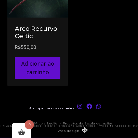
Arco Recurvo
Celtic
R$
550,00
Adicionar ao
carrinho
Acompanhe nossas redes
© 2024 Loja Lucifer - Produtos da Escola de lucifer
0
Privacy Policy | Cookies Policy | Terms and Conditions | Website Accessibility
Web design