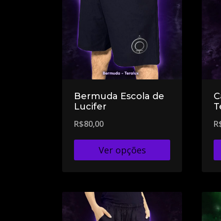
Bermuda Escola de
C
Lucifer
T
R$
80,00
R
Ver opções