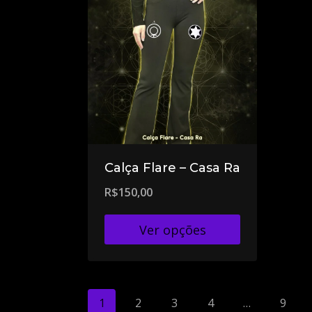
Calça Flare – Casa Ra
R$
150,00
Ver opções
1
2
3
4
…
9