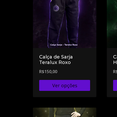
Calça de Sarja
C
Teralux Roxo
H
R$
150,00
R
Ver opções