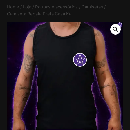
Home
/
Loja
/
Roupas e acessórios
/
Camisetas
/
Camiseta Regata Preta Casa Ka