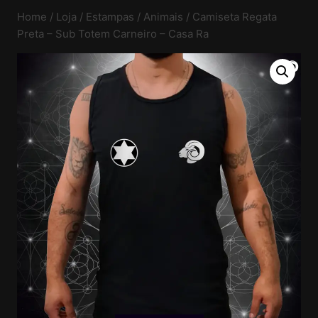
Home
/
Loja
/
Estampas
/
Animais
/
Camiseta Regata
Preta – Sub Totem Carneiro – Casa Ra