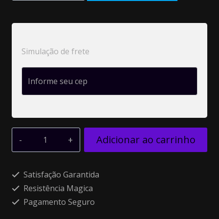
Simulação de frete
Alt
Adicionar ao carrinho
Satisfação Garantida
Resistência Magica
Pagamento Seguro