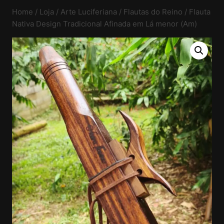
Home
/
Loja
/
Arte Luciferiana
/
Flautas do Reino
/
Flauta
Nativa Design Tradicional Afinada em Lá menor (Am)