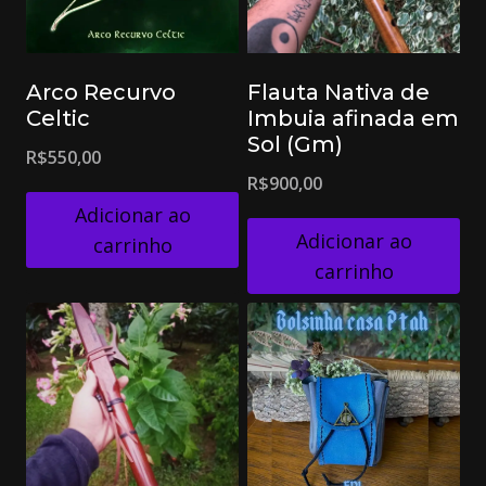
Arco Recurvo
Flauta Nativa de
Celtic
Imbuia afinada em
Sol (Gm)
R$
550,00
R$
900,00
Adicionar ao
Adicionar ao
carrinho
carrinho