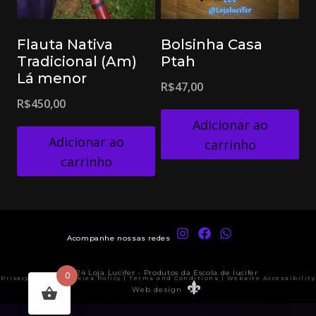
Flauta Nativa
Bolsinha Casa
Tradicional (Am)
Ptah
Lá menor
R$
47,00
R$
450,00
Adicionar ao
Adicionar ao
carrinho
carrinho
Acompanhe nossas redes
© 2024 Loja Lucifer - Produtos da Escola de lucifer
0
Privacy Policy | Cookies Policy | Terms and Conditions | Website Accessibility
Web design