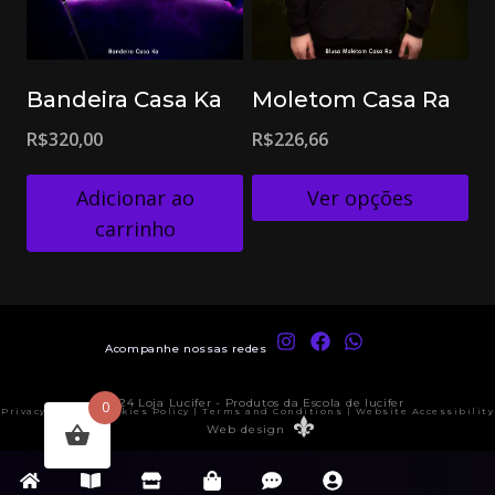
Bandeira Casa Ka
Moletom Casa Ra
R$
320,00
R$
226,66
Adicionar ao
Ver opções
carrinho
Acompanhe nossas redes
© 2024 Loja Lucifer - Produtos da Escola de lucifer
0
Privacy Policy | Cookies Policy | Terms and Conditions | Website Accessibility
Web design