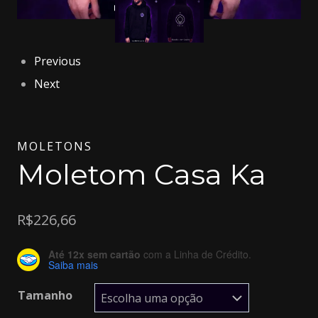
Previous
Next
MOLETONS
Moletom Casa Ka
R$
226,66
Até 12x sem cartão
com a Linha de Crédito.
Saiba mais
Tamanho