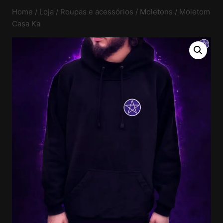
Home
/
Loja
/
Roupas e acessórios
/
Moletons
/
Moletom
Casa Ka