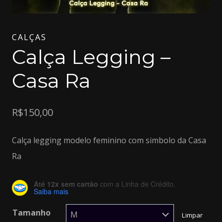
CALÇAS
Calça Legging –
Casa Ra
R$
150,00
Calça legging modelo feminino com simbolo da Casa
Ra
Até 12x sem cartão
com a Linha de Crédito.
Saiba mais
Tamanho
Limpar