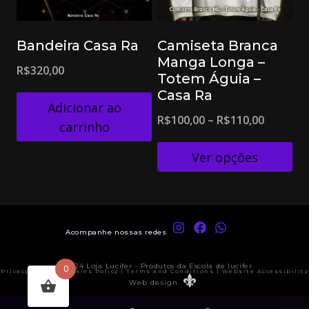
Bandeira Casa Ra
Camiseta Branca
Manga Longa –
R$
320,00
Totem Águia –
Casa Ra
Adicionar ao
R$
100,00
–
R$
110,00
carrinho
Ver opções
Acompanhe nossas redes
© 2024 Loja Lucifer - Produtos da Escola de lucifer
0
Privacy Policy | Cookies Policy | Terms and Conditions | Website Accessibility
Web design