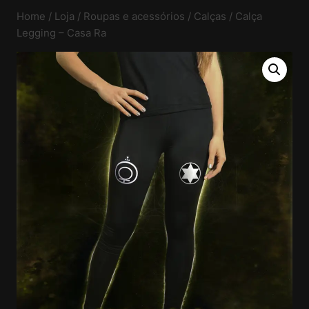
Home
/
Loja
/
Roupas e acessórios
/
Calças
/
Calça
Legging – Casa Ra