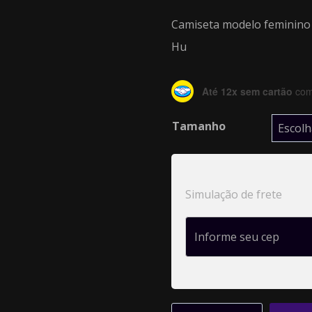
Camiseta modelo feminino 
Hu
Até 12x sem cartão
com 
Tamanho
Simulação de frete