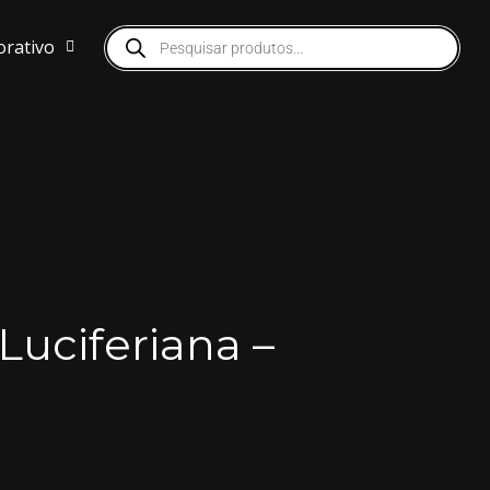
orativo
Luciferiana –