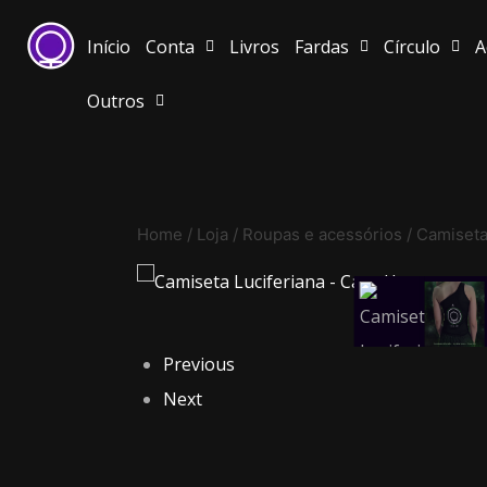
Início
Conta
Livros
Fardas
Círculo
A
Outros
Home
/
Loja
/
Roupas e acessórios
/
Camiset
Previous
Next