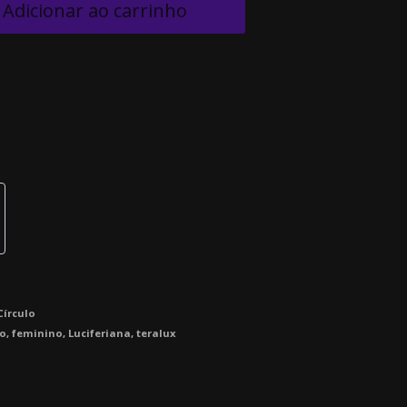
Adicionar ao carrinho
Círculo
lo
,
feminino
,
Luciferiana
,
teralux