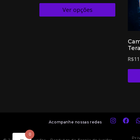
Ver opções
Cam
Tera
R$
11
Acompanhe nossas redes
0
Pri
© 2024 Loja Lucifer - Produtos da Escola de lucifer