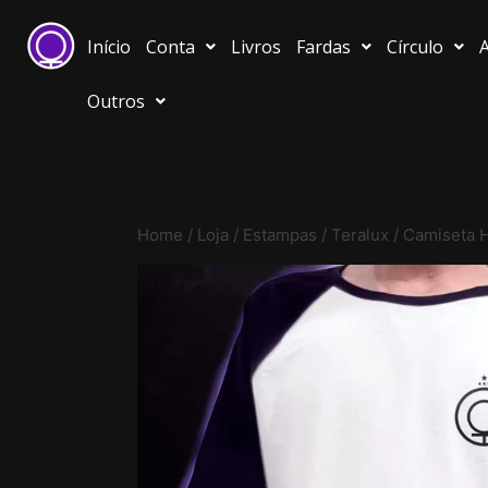
Início
Conta
Livros
Fardas
Círculo
A
Outros
Home
/
Loja
/
Estampas
/
Teralux
/
Camiseta H