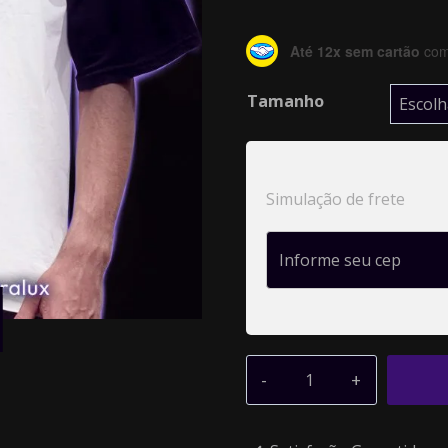
Até 12x sem cartão
com 
Tamanho
Simulação de frete
Alternative: