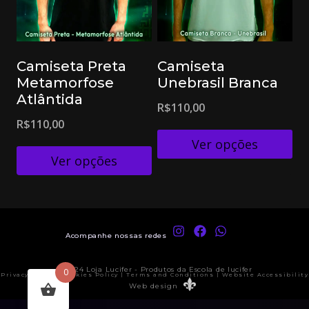
Camiseta Preta
Camiseta
Metamorfose
Unebrasil Branca
Atlântida
R$
110,00
R$
110,00
Ver opções
Ver opções
Acompanhe nossas redes
© 2024 Loja Lucifer - Produtos da Escola de lucifer
0
Privacy Policy | Cookies Policy | Terms and Conditions | Website Accessibility
Web design