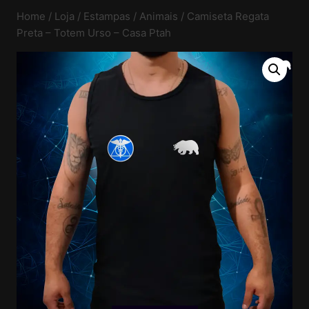
Home
/
Loja
/
Estampas
/
Animais
/
Camiseta Regata
Preta – Totem Urso – Casa Ptah