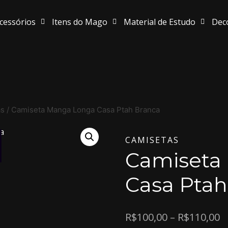
cessórios
Itens do Mago
Material de Estudo
Dec
as
/
Camiseta Manga Longa Casa Ptah Branca
CAMISETAS
Camiseta
Casa Ptah
R$
100,00
–
R$
110,00