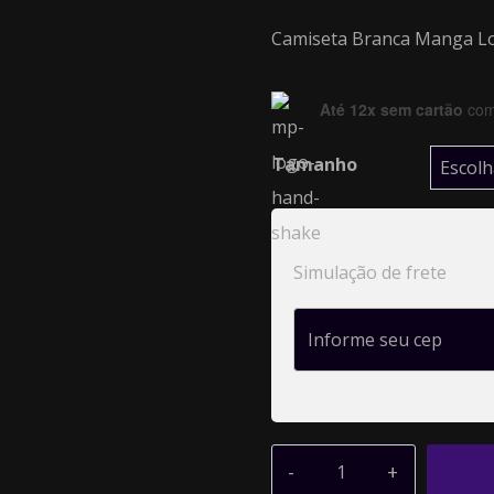
Camiseta Branca Manga L
Até 12x sem cartão
com 
Tamanho
Simulação de frete