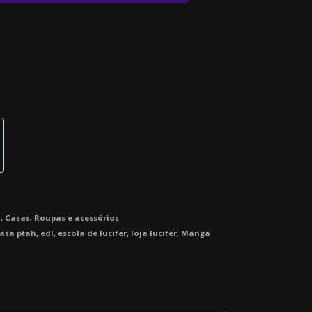
h
,
Casas
,
Roupas e acessórios
asa ptah
,
edl
,
escola de lucifer
,
loja lucifer
,
Manga