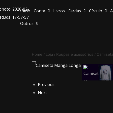
Início
Conta
Livros
Fardas
Círculo
A
Outros
Home
/
Loja
/
Roupas e acessórios
/
Camiset
Previous
Next