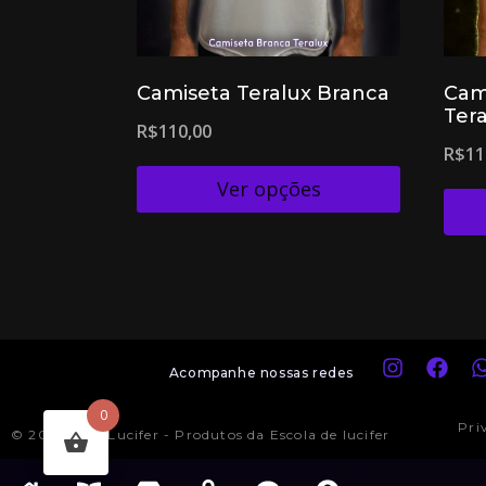
Camiseta Teralux Branca
Cam
Ter
R$
110,00
R$
11
Ver opções
Acompanhe nossas redes
0
Pri
© 2024 Loja Lucifer - Produtos da Escola de lucifer