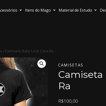
cessórios
Itens do Mago
Material de Estudo
Dec
as
/
Camiseta Baby Look Casa Ra
CAMISETAS
Camiseta 
Ra
R$
100,00