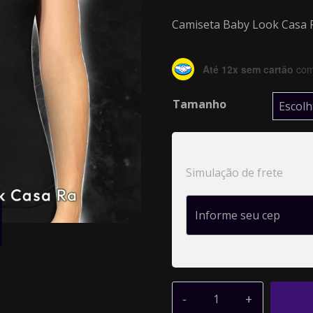
Camiseta Baby Look Casa 
Até 12x sem cartão
com 
Tamanho
Simulação de frete