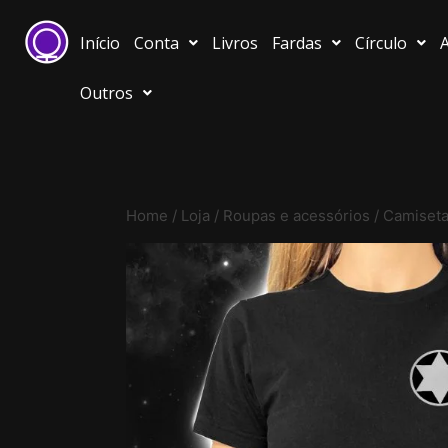
Início
Conta
Livros
Fardas
Círculo
A
Outros
Home
/
Loja
/
Roupas e acessórios
/
Camiset