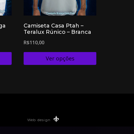
ga
Camiseta Casa Ptah –
Teralux Rúnico – Branca
R$
110,00
Ver opções
Web design